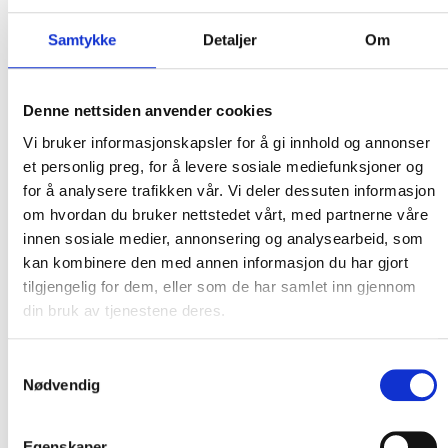
utgangen av 2025.
Samtykke
Detaljer
Om
Å Energi kjøpte høsten 2024 Fredrikstad
kommunes eierandel på 51 prosent i FEAS. Etter
Denne nettsiden anvender cookies
konstruktive samtaler med Hafslund er det
Vi bruker informasjonskapsler for å gi innhold og annonser
enighet om at Å Energi kjøper resten av selskapet.
et personlig preg, for å levere sosiale mediefunksjoner og
for å analysere trafikken vår. Vi deler dessuten informasjon
FEAS eier nettselskapet Norgesnett, som drifter
om hvordan du bruker nettstedet vårt, med partnerne våre
strømnett med over 100.000 kunder, og
innen sosiale medier, annonsering og analysearbeid, som
Nettpartner, en av landets største entreprenører
kan kombinere den med annen informasjon du har gjort
innen elektrisk infrastruktur.
tilgjengelig for dem, eller som de har samlet inn gjennom
din bruk av tjenestene deres.
– Glitre Nett i dag Norges nest største nettselskap,
Samtykkevalg
og en del av Å Energi konsernet. Ved å samle
Nødvendig
Glitre Nett og Norgesnett bringer vi sammen to av
Norges ledende nettselskaper. Med til sammen
Egenskaper