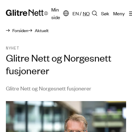
Min
EN
/
NO
Søk
Meny
side
Forsiden
Aktuelt
NYHET
Glitre Nett og Norgesnett
fusjonerer
Glitre Nett og Norgesnett fusjonerer