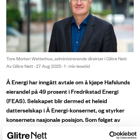
Tore Morten Wetterhus, administrerende direktør i Glitre Nett
Av Glitre Nett · 27 Aug 2025 · 1 · min lesetid
Å Energi har inngått avtale om å kjøpe Hafslunds
eierandel på 49 prosent i Fredrikstad Energi
(FEAS). Selskapet blir dermed et heleid
datterselskap i Å Energi-konsernet, og styrker
konsernets nasjonale posisjon. Som følget av
oppkjøpet i FEAS, planlegges det å fusjonere
datterselskapene Glitre Nett og Norgesnett innen