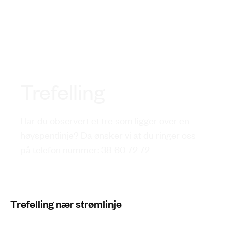
Trefelling
Har du observert et tre som ligger over en
høyspentlinje? Da ønsker vi at du ringer oss
på telefon nummer: 38 60 72 72
Trefelling nær strømlinje