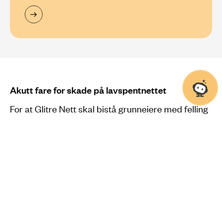
Akutt fare for skade på lavspentnettet
For at Glitre Nett skal bistå grunneiere med felling
av trær, skal det være akutt fare for at trærne kan
skade lavspentnettet.
Rydding av hogstavfall
Det er grunneier som eier greiner, kvist og virke.
Våre linjeryddere vil derfor rutinemessig legge
dette igjen på eiendommen. Noen av våre