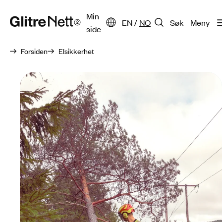
Min
EN
/
NO
Søk
Meny
side
Forsiden
Elsikkerhet