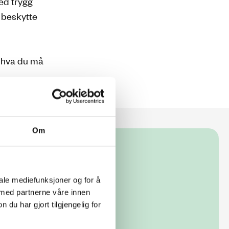
ed trygg
å beskytte
, hva du må
Om
iale mediefunksjoner og for å
 med partnerne våre innen
u har gjort tilgjengelig for