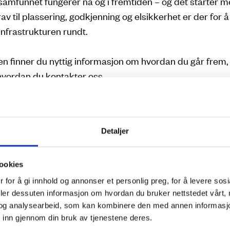
 samfunnet fungerer nå og i fremtiden – og det starter m
rav til plassering, godkjenning og elsikkerhet er der for 
nfrastrukturen rundt.
n finner du nyttig informasjon om hvordan du går frem
hvordan du kontakter oss.
Detaljer
ookies
 for å gi innhold og annonser et personlig preg, for å levere sos
em?
deler dessuten informasjon om hvordan du bruker nettstedet vårt,
og analysearbeid, som kan kombinere den med annen informasjon d
 inn gjennom din bruk av tjenestene deres.