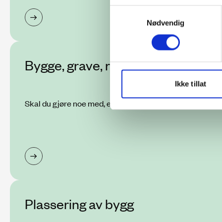
Samtykkevalg
Nødvendig
Bygge, grave, rive eller flytte?
Ikke tillat
Skal du gjøre noe med, eller i nærheten av et nettanleg
Plassering av bygg