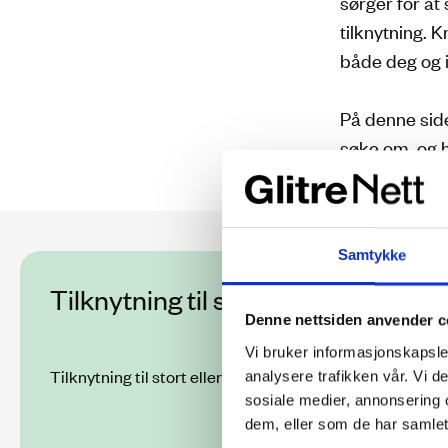
sørger for at
tilknytning. K
både deg og i
På denne side
søke om, og 
Samtykke
Tilknytning til strømnettet
Denne nettsiden anvender c
Vi bruker informasjonskapsler
Tilknytning til stort eller lite anlegg? Hvordan går du fr
analysere trafikken vår. Vi 
sosiale medier, annonsering 
dem, eller som de har samlet