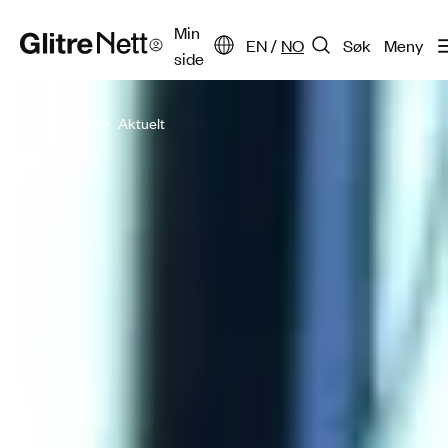
Min
EN
/
NO
Søk
Meny
side
Forsiden
Aktuelt