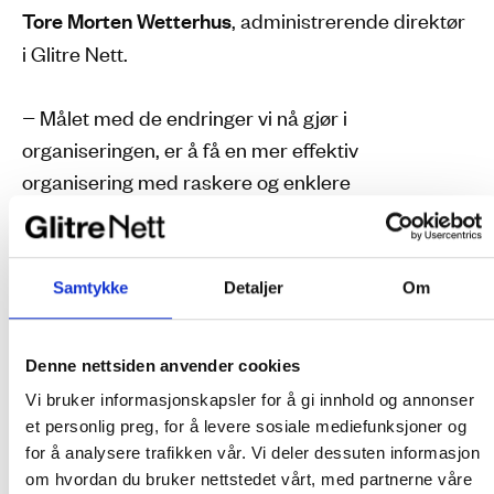
Tore Morten Wetterhus
, administrerende direktør
i Glitre Nett.
− Målet med de endringer vi nå gjør i
organiseringen, er å få en mer effektiv
organisering med raskere og enklere
beslutningsveier. Vi skal ha et tydeligere resultat
og beslutningsansvar delegert lenger ned i
organisasjonen. Målet er også å redusere behov
Samtykke
Detaljer
Om
for koordinering, samt optimalisere faglig
samarbeid, sier Tore Morten Wetterhus.
Denne nettsiden anvender cookies
I ny organisering av Glitre Nett vil det være 6
Vi bruker informasjonskapsler for å gi innhold og annonser
et personlig preg, for å levere sosiale mediefunksjoner og
seksjoner: Distribusjonsnett, Regionalnett,
for å analysere trafikken vår. Vi deler dessuten informasjon
Operativ drift, digitalisering og beredskap, Kunde,
om hvordan du bruker nettstedet vårt, med partnerne våre