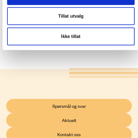
Margrete Lenes Solem
Tillat utvalg
Se mer informasjon om ny ledergruppe:
Organisasjon og ledelse i Glitre Nett
Ikke tillat
Spørsmål og svar
Aktuelt
Kontakt oss