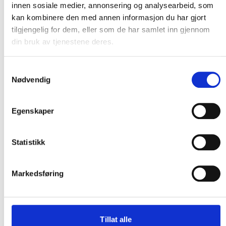
Mennesker og samfunn, samt Strategi og
innen sosiale medier, annonsering og analysearbeid, som
virksomhetsstyring. Ny ledergruppe i Glitre Nett vil
kan kombinere den med annen informasjon du har gjort
tilgjengelig for dem, eller som de har samlet inn gjennom
i tillegg til administrerende direktør består av
din bruk av tjenestene deres.
følgende personer:
Samtykkevalg
Distribusjonsnett:
Vidar Kristoffersen
Nødvendig
Regionalnett:
Petter Tollefsen
Egenskaper
Operativ drift, digitalisering og beredskap:
Otto Andreas Rustand
Statistikk
Kunde:
Per Gøran Bergerud
Markedsføring
Mennesker og samfunn:
Pernille Kring
Gulowsen
Tillat alle
Strategi og virksomhetsstyring:
Hanne