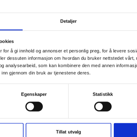
u tar elsikkerhetstesten hjemme her
Detaljer
erhetstesten og registrerer deg, er du med i trekningen a
1000 kroner.
ookies
 for å gi innhold og annonser et personlig preg, for å levere sos
deler dessuten informasjon om hvordan du bruker nettstedet vårt,
og analysearbeid, som kan kombinere den med annen informasjon d
dre elsikkerhet
 inn gjennom din bruk av tjenestene deres.
e om stikkontakter og støpsler er misfarget eller brent.
Egenskaper
Statistikk
mfyrbrann. Bruk komfyrvakt.
, nettbrett, sparkesykkel og andre litiumsbatterier kun 
ilstede.
Tillat utvalg
i sengen eller på underlag som lett kan brenne.