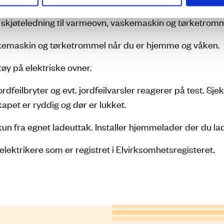
 skjøteledning til varmeovn, vaskemaskin og tørketromm
kemaskin og tørketrommel når du er hjemme og våken.
tøy på elektriske ovner.
ordfeilbryter og evt. jordfeilvarsler reagerer på test. Sje
kapet er ryddig og dør er lukket.
kun fra egnet ladeuttak. Installer hjemmelader der du lade
elektrikere som er registret i Elvirksomhetsregisteret.