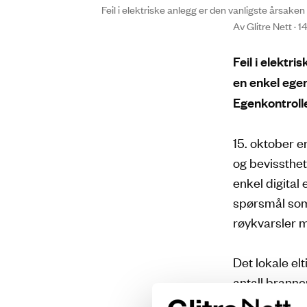
Feil i elektriske anlegg er den vanligste årsaken 
Av Glitre Nett · 1
Feil i elektri
en enkel egen
Egenkontroll
15. oktober 
og bevissthet
enkel digital
spørsmål som
røykvarsler 
Det lokale el
antall branne
offentlige til