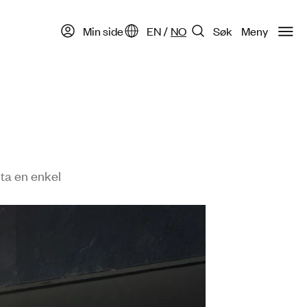
Min side
EN
/
NO
Søk
Meny
 ta en enkel