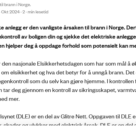
til brann i Norge.
4 Okt 2024 · 2 · min lesetid
ske anlegg er den vanligste årsaken til brann i Norge. Der
kontroll av boligen din og sjekke det elektriske anlegge
en hjelper deg å oppdage forhold som potensielt kan m
er den nasjonale Elsikkerhetsdagen som har som mål å 
 om elsikkerhet og hva det betyr for å unngå brann. Det 
 egenkontroll som du selv kan gjøre hjemme. I kontrollen 
 tar deg gjennom en kontroll av sikringsskapet, varmt
med mer.
tilsynet (DLE) er en del av Glitre Nett. Oppgaven til DLE 
r, skader og ulykker med elektrisk årsak. DLE er en del 
synsapparatet for elsikkerhet, og utøver tilsyn av blant an