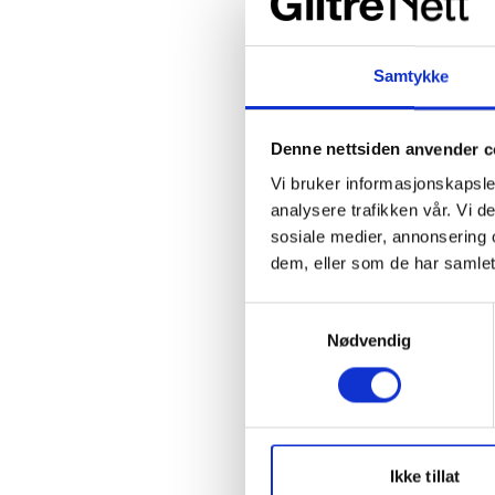
Se hvordan d
Samtykke
Tar du elsikk
gavekort på 
Denne nettsiden anvender c
Vi bruker informasjonskapsler
analysere trafikken vår. Vi 
sosiale medier, annonsering 
10 tips til be
dem, eller som de har samlet
Sjekk oft
Samtykkevalg
Nødvendig
Unngå ko
Lad mobil
våken og t
Ikke tillat
Ikke lad 