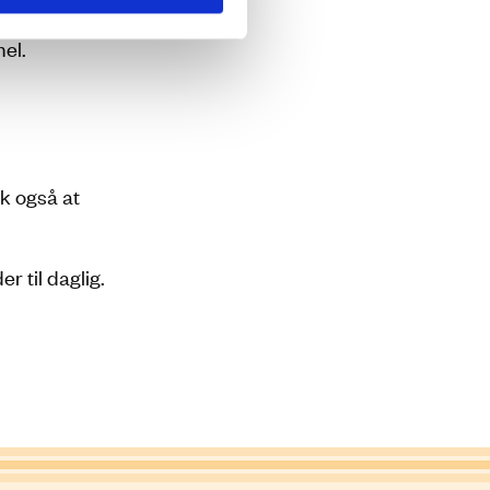
el.
kk også at
r til daglig.