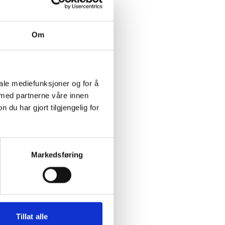
Om
v 5 stk.
iale mediefunksjoner og for å
 med partnerne våre innen
u har gjort tilgjengelig for
Markedsføring
når du er
Tillat alle