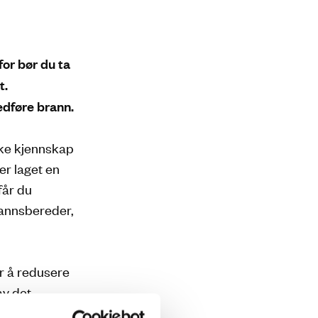
for bør du ta
t.
edføre brann.
øke kjennskap
er laget en
får du
vannsbereder,
er å redusere
av det
net boliger.