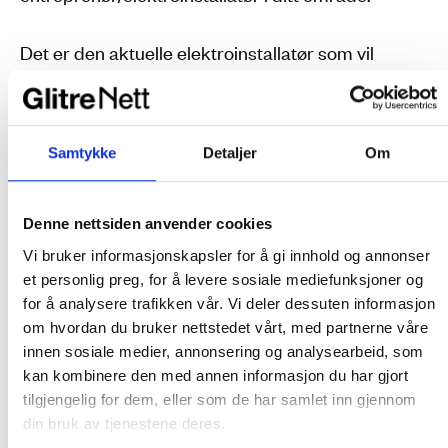
Det er den aktuelle elektroinstallatør som vil
fakturere deg for leie og montering/demontering
av byggestrømskassen. Strømforbruket vil bli
fakturert av din kraftleverandør.
Samtykke
Detaljer
Om
Oversikt over godkjente elektroinstallatører som
tilbyr byggestrøm til og med 80 Ampere:
Denne nettsiden anvender cookies
Buskerud og Hadeland
Vi bruker informasjonskapsler for å gi innhold og annonser
et personlig preg, for å levere sosiale mediefunksjoner og
Agder
for å analysere trafikken vår. Vi deler dessuten informasjon
Follo, Fredrikstad og Askøy
om hvordan du bruker nettstedet vårt, med partnerne våre
innen sosiale medier, annonsering og analysearbeid, som
Byggestrøm over 80 Ampere
kan kombinere den med annen informasjon du har gjort
tilgjengelig for dem, eller som de har samlet inn gjennom
Har du behov for over 80 Ampere, må du ta
din bruk av tjenestene deres.