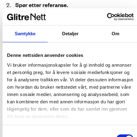
Spør etter referanse.
Bygging av solcelleanlegg er fortsatt veldig
nytt for mange. Gode kundereferanser kan
være en pekepinn på om elektroinstallatøren
Samtykke
Detaljer
Om
har gode fagkunnskaper på området.
Forhold deg til et elektroforetak.
Denne nettsiden anvender cookies
Det er elektroforetaket som er ansvarlig for
Vi bruker informasjonskapsler for å gi innhold og annonser
samsvarserklæring og dokumentasjon. Dette
et personlig preg, for å levere sosiale mediefunksjoner og
er eiers garanti for at planlegging, utførelse og
for å analysere trafikken vår. Vi deler dessuten informasjon
om hvordan du bruker nettstedet vårt, med partnerne våre
endring av et elektrisk anlegg er i henhold til
innen sosiale medier, annonsering og analysearbeid, som
gjeldende sikkerhetskrav.
kan kombinere den med annen informasjon du har gjort
tilgjengelig for dem, eller som de har samlet inn gjennom
din bruk av tjenestene deres.
I tillegg minner Magne om forskriftskravene, og
viser til tema-heftet
Elsikkerhet nr 95 (01/2024)
Samtykkevalg