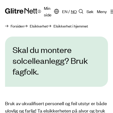
Min
EN
/
NO
Søk
Meny
side
Forsiden
Elsikkerhet
Elsikkerhet i hjemmet
Skal du montere
solcelleanlegg? Bruk
fagfolk.
Bruk av ukvalifisert personell og feil utstyr er både
ulovlig og farlig! Ta elsikkerheten på alvor og bruk