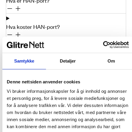
Hva er HAN-port?
Hva koster HAN-port?
Hva skjer med dataene mine?
Samtykke
Detaljer
Om
Hva med sikkerhet?
Denne nettsiden anvender cookies
Vi bruker informasjonskapsler for å gi innhold og annonser
et personlig preg, for å levere sosiale mediefunksjoner og
Hvor kan jeg bestille utstyr til HAN-porten?
for å analysere trafikken vår. Vi deler dessuten informasjon
om hvordan du bruker nettstedet vårt, med partnerne våre
innen sosiale medier, annonsering og analysearbeid, som
kan kombinere den med annen informasjon du har gjort
Hvorfor virker ikke utstyret?