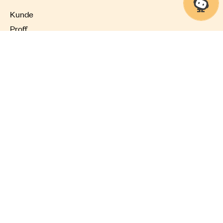
Kunde
Proff
Elsikkerhet
Bygge, grave, tilknytte
Om Glitre Nett
English
Personvernerklæring
Glitre Nett