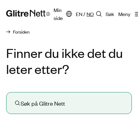
Min
EN
/
NO
Søk
Meny
side
Forsiden
Finner du ikke det du
leter etter?