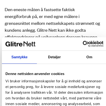
Den eneste måten å fastsette faktisk
energiforbruk på, er med egne målere i
grensesnittet mellom nettselskapets strømnett og
kundens anlegg. Glitre Nett kan ikke godta
effektendringer på veilysanlegg dersom kravene
over ikke er oppfylt. Prekvalifisert installatør skal
sørge for at det blir gjort nødvendige endringer i
veilysinstallasjonen. Dette er det veilyseier som
Samtykke
Detaljer
Om
må betale for. Glitre Nett dekker kostnader til
måler og målermontasje etter NVE sine krav.
Denne nettsiden anvender cookies
Installatør må sende inn nettmelding når anlegget
Vi bruker informasjonskapsler for å gi innhold og annonser
skal klargjøres for måling.
et personlig preg, for å levere sosiale mediefunksjoner og
for å analysere trafikken vår. Vi deler dessuten informasjon
Der eksisterende umålte anlegg skal bygges om
om hvordan du bruker nettstedet vårt, med partnerne våre
innen sosiale medier, annonsering og analysearbeid, som
av anleggseier, skal måling etableres som en del