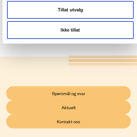
om nettselskapets ansvar for innmating og uttak
Tillat utvalg
av kraft i målepunkt blir målt og avlest.
Ikke tillat
Spørsmål og svar
Aktuelt
Kontakt oss