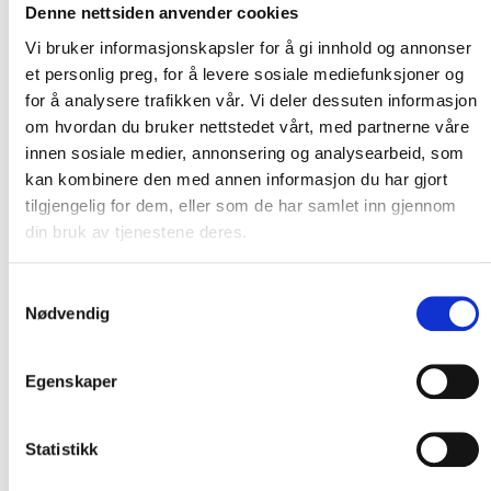
Denne nettsiden anvender cookies
på strømnettet?
Vi bruker informasjonskapsler for å gi innhold og annonser
et personlig preg, for å levere sosiale mediefunksjoner og
for å analysere trafikken vår. Vi deler dessuten informasjon
Hvor stort solcelleanlegg kan jeg installere?
om hvordan du bruker nettstedet vårt, med partnerne våre
innen sosiale medier, annonsering og analysearbeid, som
kan kombinere den med annen informasjon du har gjort
tilgjengelig for dem, eller som de har samlet inn gjennom
Hvem betaler dersom strømnettet må
din bruk av tjenestene deres.
oppgraderes?
Samtykkevalg
Nødvendig
Hva gjør du dersom inverter kutter ved
produksjon?
Egenskaper
Statistikk